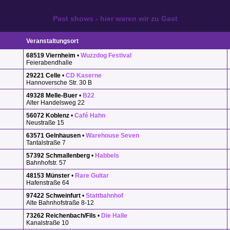
Past shows - hier waren wir zu Gast
Veranstaltungsort
68519 Viernheim
•
Wuzzdog Festival
Feierabendhalle
29221 Celle
•
CD Kaserne
Hannoversche Str. 30 B
49328 Melle-Buer
•
B22
Alter Handelsweg 22
56072 Koblenz
•
Café Hahn
Neustraße 15
63571 Gelnhausen
•
Warehouse Seven
Tantalstraße 7
57392 Schmallenberg
•
Habbels
Bahnhofstr. 57
48153 Münster
•
Rare Guitar
Hafenstraße 64
97422 Schweinfurt
•
Stattbahnhof
Alte Bahnhofstraße 8-12
73262 Reichenbach/Fils
•
Die Halle
Kanalstraße 10