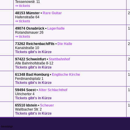
Tessenowstr. 11
⇒ tickets
48153 Münster
•
Rare Guitar
2
Hafenstraße 64
⇒ tickets
49074 Osnabrück
•
Lagerhalle
1
Rolandsmauer 26
⇒ tickets
73262 Reichenbach/Fils
•
Die Halle
2
Kanalstraße 10
Tickets gibt's in Kürze
97422 Schweinfurt
•
Stattbahnhof
2
Alte Bahnhofstraße 8-12
Tickets gibt's in Kürze
61348 Bad Homburg
•
Englische Kirche
1
Ferdinandsplatz 1
Tickets gibt's in Kürze
59494 Soest
•
Alter Schlachthof
1
Ulrichertor 4
Tickets gibt's in Kürze
65510 Idstein
•
Scheuer
1
Wallbacher Str. 2
Tickets gibt's in Kürze
 bestätigt