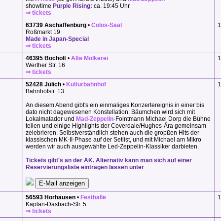
showtime
Purple Rising:
ca. 19:45 Uhr
⇒ tickets
63739 Aschaffenburg
•
Colos-Saal
1
Roßmarkt 19
Made in Japan-Special
⇒ tickets
46395 Bocholt
•
Alte Molkerei
1
Werther Str. 16
⇒ tickets
52428 Jülich
•
Kulturbahnhof
1
Bahnhofstr. 13
An diesem Abend gibt's ein einmaliges Konzertereignis in einer bis
dato nicht dagewesenen Konstellation: Bäumchen wird sich mit
Lokalmatador und
Mad-Zeppelin
-Fointmann Michael Dorp die Bühne
teilen und einige Highlights der Coverdale/Hughes-Ära gemeinsam
zelebrieren. Selbstverständlich stehen auch die gropßen Hits der
klassischen MK-II-Phase auf der Setlist, und mit Michael am Mikro
werden wir auch ausgewählte Led-Zeppelin-Klassiker darbieten.
Tickets gibt's an der AK. Alternativ kann man sich auf einer
Reservierungsliste eintragen lassen unter
56593 Horhausen
•
Festhalle
1
Kaplan-Dasbach-Str. 5
⇒ tickets