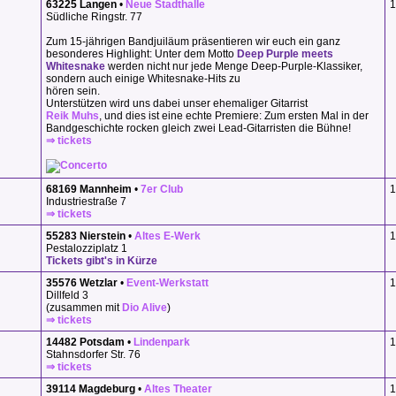
63225 Langen
•
Neue Stadthalle
1
Südliche Ringstr. 77
Zum 15-jährigen Bandjuiläum präsentieren wir euch ein ganz
besonderes Highlight: Unter dem Motto
Deep Purple meets
Whitesnake
werden nicht nur jede Menge Deep-Purple-Klassiker,
sondern auch einige Whitesnake-Hits zu
hören sein.
Unterstützen wird uns dabei unser ehemaliger Gitarrist
Reik Muhs
, und dies ist eine echte Premiere: Zum ersten Mal in der
Bandgeschichte rocken gleich zwei Lead-Gitarristen die Bühne!
⇒ tickets
68169 Mannheim
•
7er Club
1
Industriestraße 7
⇒ tickets
55283 Nierstein
•
Altes E-Werk
1
Pestalozziplatz 1
Tickets gibt's in Kürze
35576 Wetzlar
•
Event-Werkstatt
1
Dillfeld 3
(zusammen mit
Dio Alive
)
⇒ tickets
14482 Potsdam
•
Lindenpark
1
Stahnsdorfer Str. 76
⇒ tickets
39114 Magdeburg
•
Altes Theater
1