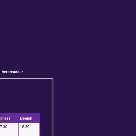
•
Veranstalter
inlass
Beginn
7:30
18:30