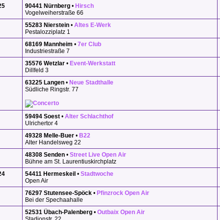
25
90441 Nürnberg
•
Hirsch
Vogelweiherstraße 66
55283 Nierstein
•
Altes E-Werk
Pestalozziplatz 1
68169 Mannheim
•
7er Club
Industriestraße 7
35576 Wetzlar
•
Event-Werkstatt
Dillfeld 3
63225 Langen
•
Neue Stadthalle
Südliche Ringstr. 77
59494 Soest
•
Alter Schlachthof
Ulrichertor 4
49328 Melle-Buer
•
B22
Alter Handelsweg 22
48308 Senden
•
Street Live Open Air
Bühne am St. Laurentiuskirchplatz
24
54411 Hermeskeil
•
Stadtwoche
Open Air
76297 Stutensee-Spöck
•
Pfinzrock Open Air
Bei der Spechaahalle
52531 Übach-Palenberg
•
Outbaix Open Air
Stadionstr. 22