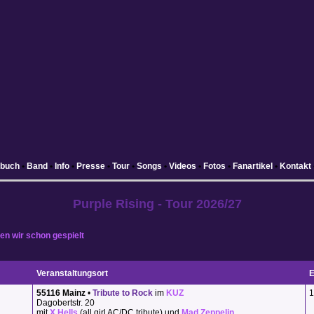
ebuch
•
Band
•
Info
•
Presse
•
Tour
•
Songs
•
Videos
•
Fotos
•
Fanartikel
•
Kontakt
Purple Rising - Tour 2026/27
en wir schon gespielt
Veranstaltungsort
E
55116 Mainz
•
Tribute to Rock
im
KUZ
1
Dagobertstr. 20
mit
X Hells
(all girl AC/DC tribute) und
Mad Zeppelin