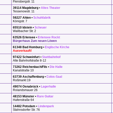
Flensbergstr. 11
39114 Magdeburg
•
Altes Theater
Tessenowstr. 11
59227 Ahlen
•
Schuhfabrik
Königstr. 7
65510 Idstein
•
Scheuer
Wallbacher Str. 2
63526 Erlensee
•
Erlensee Rockt
Bürgerhaus Zum neuen Löwen
61348 Bad Homburg
•
Englische Kirche
Ausverkauft!
97422 Schweinfurt
•
Stattbahnhof
Alte Bahnhofstraße 8-12
73262 Reichenbach/Fils
•
Die Halle
Kanalstraße 10
63739 Aschaffenburg
•
Colos-Saal
Roßmarkt 19
49074 Osnabrück
•
Lagerhalle
Rolandsmauer 26
48153 Münster
•
Rare Guitar
Hafenstraße 64
14482 Potsdam
•
Lindenpark
Stahnsdorfer Str. 76