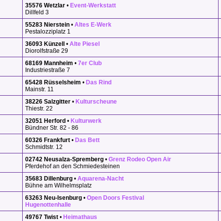
35576 Wetzlar
•
Event-Werkstatt
Dillfeld 3
55283 Nierstein
•
Altes E-Werk
Pestalozziplatz 1
36093 Künzell
•
Alte Piesel
Diorolfstraße 29
68169 Mannheim
•
7er Club
Industriestraße 7
65428 Rüsselsheim
•
Das Rind
Mainstr. 11
38226 Salzgitter
•
Kulturscheune
Thiestr. 22
32051 Herford
•
Kulturwerk
Bündner Str. 82 - 86
60326 Frankfurt
•
Das Bett
Schmidtstr. 12
02742 Neusalza-Spremberg
•
Grenz Rodeo Open Air
Pferdehof an den Schmiedesteinen
35683 Dillenburg
•
Aquarena-Nacht
Bühne am Wilhelmsplatz
63263 Neu-Isenburg
•
Open Doors Festival
Hugenottenhalle
49767 Twist
•
Heimathaus